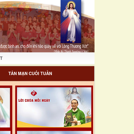
T
TẢN MẠN CUỐI TUẦN