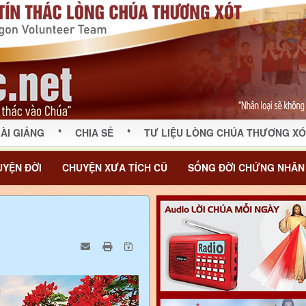
ÀI GIẢNG
*
CHIA SẺ
*
TƯ LIỆU LÒNG CHÚA THƯƠNG XÓ
YỆN ĐỜI
CHUYỆN XƯA TÍCH CŨ
SỐNG ĐỜI CHỨNG NHÂN