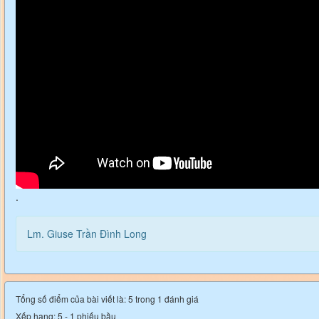
.
Lm. Giuse Trần Đình Long
Tổng số điểm của bài viết là: 5 trong 1 đánh giá
Xếp hạng:
5
-
1
phiếu bầu