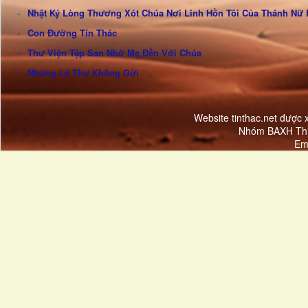
Nhật Ký Lòng Thương Xót Chúa Nơi Linh Hồn Tôi Của Thánh Nữ 
Con Đường Tín Thác
Thư Viện Tập San Nhờ Mẹ Đến Với Chúa
Những Lá Thư Không Gửi
Website tinthac.net được
Nhóm BAXH Thi
Em