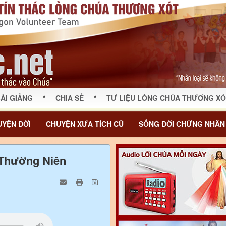
ÀI GIẢNG
*
CHIA SẺ
*
TƯ LIỆU LÒNG CHÚA THƯƠNG XÓ
YỆN ĐỜI
CHUYỆN XƯA TÍCH CŨ
SỐNG ĐỜI CHỨNG NHÂN
I Thường Niên