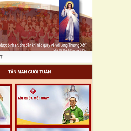
T
TẢN MẠN CUỐI TUẦN