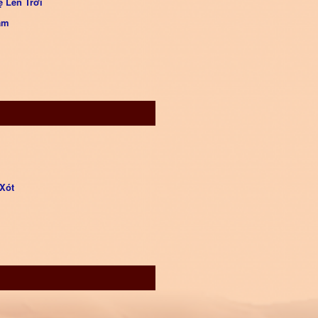
 Lên Trời
âm
Xót