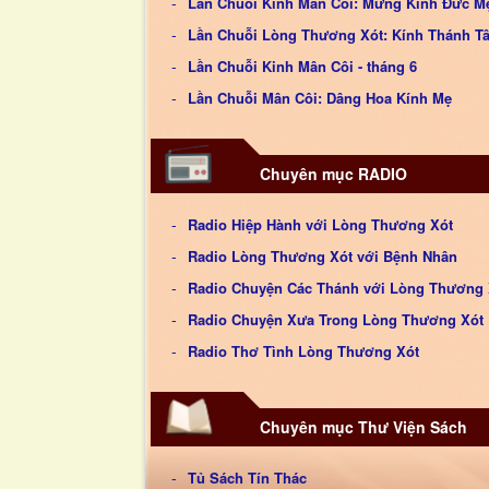
Lần Chuỗi Kinh Mân Côi: Mừng Kính Đức Mẹ
Lần Chuỗi Lòng Thương Xót: Kính Thánh T
Lần Chuỗi Kinh Mân Côi - tháng 6
Lần Chuỗi Mân Côi: Dâng Hoa Kính Mẹ
Chuyên mục RADIO
Radio Hiệp Hành với Lòng Thương Xót
Radio Lòng Thương Xót với Bệnh Nhân
Radio Chuyện Các Thánh với Lòng Thương 
Radio Chuyện Xưa Trong Lòng Thương Xót
Radio Thơ Tình Lòng Thương Xót
Chuyên mục Thư Viện Sách
Tủ Sách Tín Thác