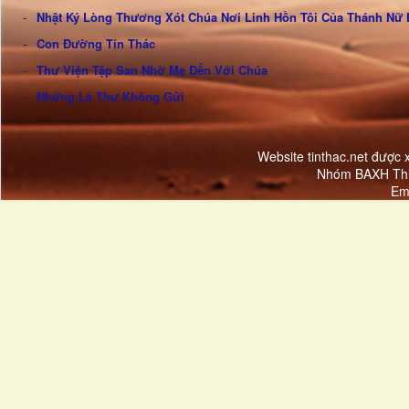
Nhật Ký Lòng Thương Xót Chúa Nơi Linh Hồn Tôi Của Thánh Nữ 
Con Đường Tín Thác
Thư Viện Tập San Nhờ Mẹ Đến Với Chúa
Những Lá Thư Không Gửi
Website tinthac.net được
Nhóm BAXH Thi
Em