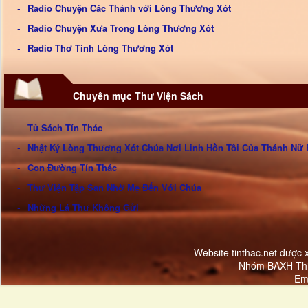
Radio Chuyện Các Thánh với Lòng Thương Xót
Radio Chuyện Xưa Trong Lòng Thương Xót
Radio Thơ Tình Lòng Thương Xót
Chuyên mục Thư Viện Sách
Tủ Sách Tín Thác
Nhật Ký Lòng Thương Xót Chúa Nơi Linh Hồn Tôi Của Thánh Nữ 
Con Đường Tín Thác
Thư Viện Tập San Nhờ Mẹ Đến Với Chúa
Những Lá Thư Không Gửi
Website tinthac.net được
Nhóm BAXH Thi
Em