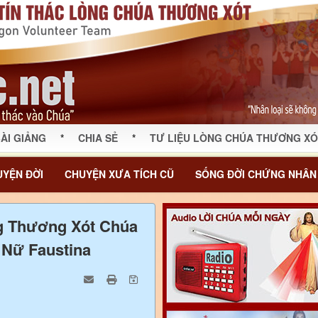
ÀI GIẢNG
*
CHIA SẺ
*
TƯ LIỆU LÒNG CHÚA THƯƠNG XÓ
YỆN ĐỜI
CHUYỆN XƯA TÍCH CŨ
SỐNG ĐỜI CHỨNG NHÂN
ng Thương Xót Chúa
 Nữ Faustina