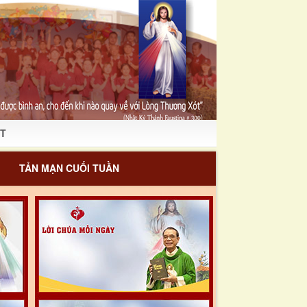
T
TẢN MẠN CUỐI TUẦN