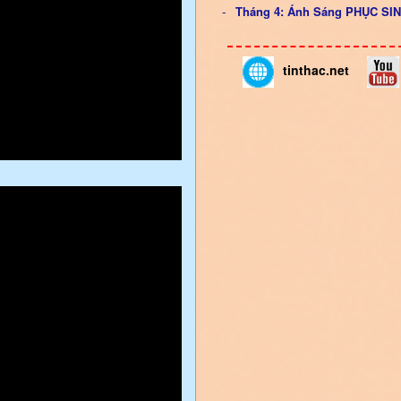
Tháng 4: Ánh Sáng PHỤC S
tinthac.net