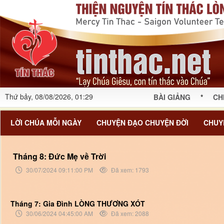
Thứ bảy, 08/08/2026, 01:29
BÀI GIẢNG
*
CH
LỜI CHÚA MỖI NGÀY
CHUYỆN ĐẠO CHUYỆN ĐỜI
CHUY
Tháng 8: Đức Mẹ về Trời
30/07/2024 09:11:00 PM
Đã xem: 1793
Tháng 7: Gia Đình LÒNG THƯƠNG XÓT
30/06/2024 04:45:00 AM
Đã xem: 2088