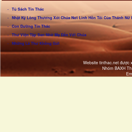
Tủ Sách Tín Thác
Nhật Ký Lòng Thương Xót Chúa Nơi Linh Hồn Tôi Của Thánh Nữ 
Con Đường Tín Thác
Thư Viện Tập San Nhờ Mẹ Đến Với Chúa
Những Lá Thư Không Gửi
Website tinthac.net được
Nhóm BAXH Thi
Em