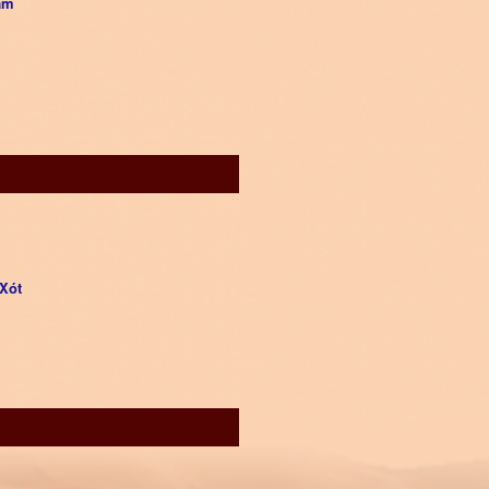
âm
Xót