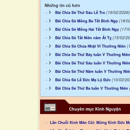
Những tin cũ hơn
(19/02/2026)
Bài Chia Sẻ Thứ Sáu Lễ Tro
(18/0
Bài Chia Sẻ Mồng Ba Tết Bính Ngọ
(17/
Bài Chia Sẻ Mồng Hai Tết Bính Ngọ
(15/02/2
Bài Chia Sẻ Tất Niên năm Ất Tỵ
(
Bài Chia Sẻ Chúa Nhật VI Thường Niên
Bài Chia Sẻ Thứ Bảy tuần V Thường Niên
Bài Chia Sẻ Thứ Sáu tuần V Thường Niê
Bài Chia Sẻ Thứ Năm tuần V Thường Niê
(10/02/20
Bài Chia Sẻ Lễ Đức Mẹ Lộ Đức
Bài Chia Sẻ Thứ Ba tuần V Thường Niên
Chuyên mục Kinh Nguyện
Lần Chuỗi Kinh Mân Côi: Mừng Kính Đức Mẹ