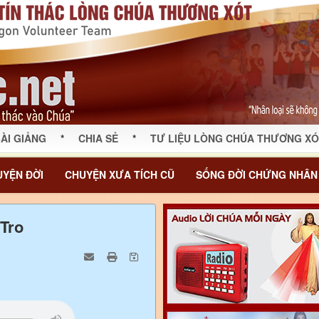
ÀI GIẢNG
*
CHIA SẺ
*
TƯ LIỆU LÒNG CHÚA THƯƠNG XÓ
YỆN ĐỜI
CHUYỆN XƯA TÍCH CŨ
SỐNG ĐỜI CHỨNG NHÂN
 Tro