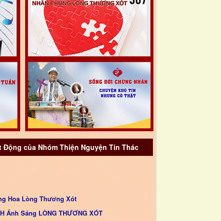
 Động của Nhóm Thiện Nguyện Tín Thác
ng Hoa Lòng Thương Xót
INH Ánh Sáng LÒNG THƯƠNG XÓT