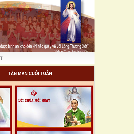
T
TẢN MẠN CUỐI TUẦN