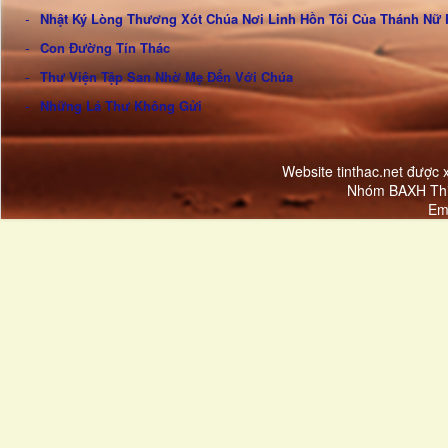
Nhật Ký Lòng Thương Xót Chúa Nơi Linh Hồn Tôi Của Thánh Nữ 
Con Đường Tín Thác
Thư Viện Tập San Nhờ Mẹ Đến Với Chúa
Những Lá Thư Không Gửi
Website tinthac.net được
Nhóm BAXH Thi
Em