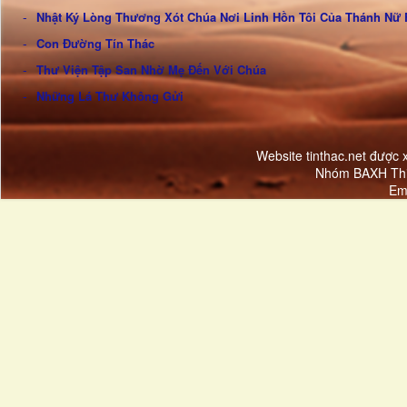
Nhật Ký Lòng Thương Xót Chúa Nơi Linh Hồn Tôi Của Thánh Nữ 
Con Đường Tín Thác
Thư Viện Tập San Nhờ Mẹ Đến Với Chúa
Những Lá Thư Không Gửi
Website tinthac.net được
Nhóm BAXH Thi
Em