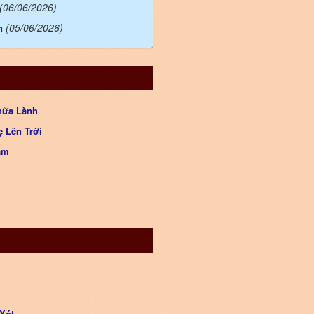
(06/06/2026)
(05/06/2026)
n
hữa Lành
 Lên Trời
âm
Xót