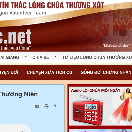
ÀI GIẢNG
*
CHIA SẺ
*
TƯ LIỆU LÒNG CHÚA THƯƠNG XÓ
YỆN ĐỜI
CHUYỆN XƯA TÍCH CŨ
SỐNG ĐỜI CHỨNG NHÂN
 Thường Niên