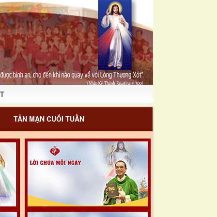
T
TẢN MẠN CUỐI TUẦN