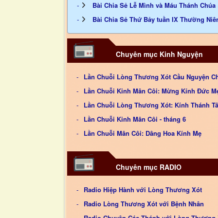
Bài Chia Sẻ Lễ Mình và Máu Thánh Chúa
Bài Chia Sẻ Thứ Bảy tuần IX Thường Niê
Chuyên mục Kinh Nguyện
Lần Chuỗi Lòng Thương Xót Cầu Nguyện C
Lần Chuỗi Kinh Mân Côi: Mừng Kính Đức Mẹ
Lần Chuỗi Lòng Thương Xót: Kính Thánh T
Lần Chuỗi Kinh Mân Côi - tháng 6
Lần Chuỗi Mân Côi: Dâng Hoa Kính Mẹ
Chuyên mục RADIO
Radio Hiệp Hành với Lòng Thương Xót
Radio Lòng Thương Xót với Bệnh Nhân
Radio Chuyện Các Thánh với Lòng Thương 